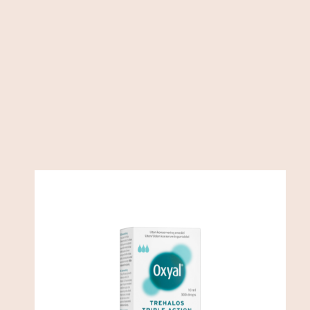
Oxyal Trehalos Triple Action
/
Ögonapotek
Ögonvård
219
SEK