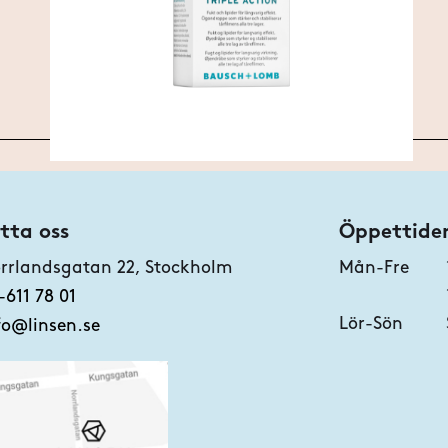
tta oss
Öppettide
rrlandsgatan 22, Stockholm
Mån-Fre
-611 78 01
Lör-Sön
fo@linsen.se