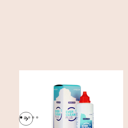
Ever Clean Plus 225 ml
/
Tillbehör
Linsvätska
255
SEK