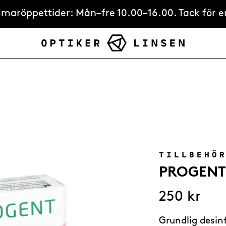
ommaröppettider: Mån–fre 10.00–16.00. Tack för er
TILLBEHÖ
PROGENT
250
kr
Grundlig desin