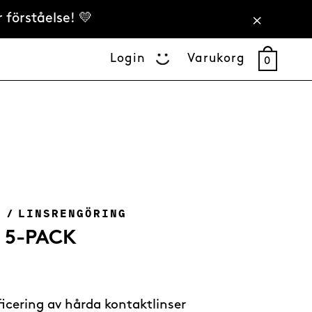
 förståelse! 💛
Login
Varukorg
0
R
/
LINSRENGÖRING
 5-PACK
ficering av hårda kontaktlinser