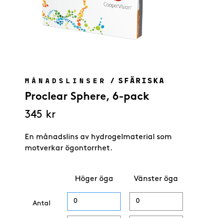
/
SFÄRISKA
MÅNADSLINSER
Proclear Sphere, 6-pack
345
kr
En månadslins av hydrogelmaterial som
motverkar ögontorrhet.
Höger öga
Vänster öga
Antal