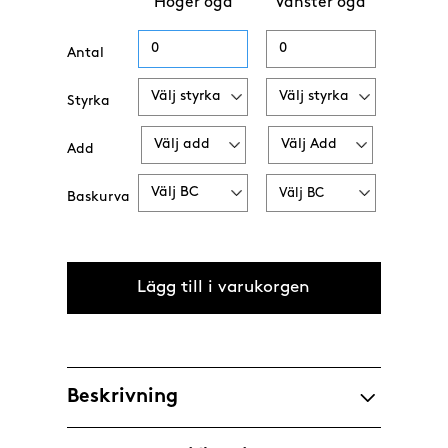
Höger öga
Vänster öga
Antal
Styrka
Add
Baskurva
Beskrivning
Behöver du läsglasögon när du ska