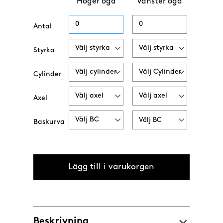
Höger öga
Vänster öga
Antal
Styrka
Cylinder
Axel
Baskurva
Beskrivning