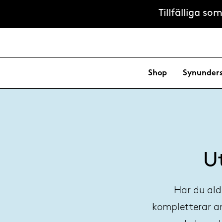
Tillfälliga s
Shop
Synunder
U
Har du aldr
kompletterar a