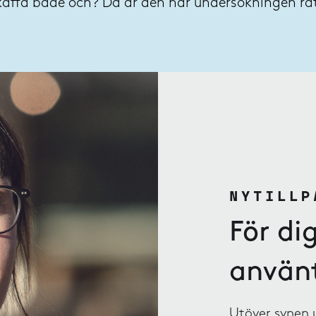
kaffa både och? Då är den här undersökningen rätt
NYTILLP
För di
använt
Utöver synen u