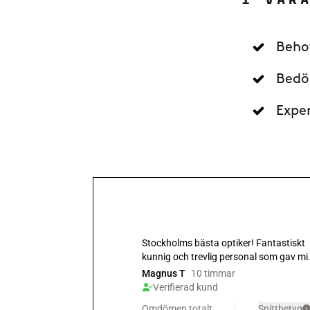
I VÅR
Beho
Bedö
Expe