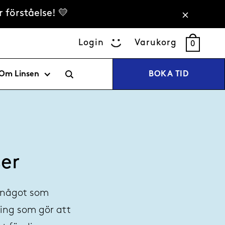
 förståelse! 💛
Login
Varukorg
0
Om Linsen
BOKA TID
er
ha något som
ing som gör att