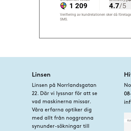
Linsen
Hi
Linsen på Norrlandsgatan
No
22. Där vi lyssnar för att se
08
vad maskinerna missar.
in
Våra erfarna optiker dig
med allt från noggranna
synunder-sökningar till