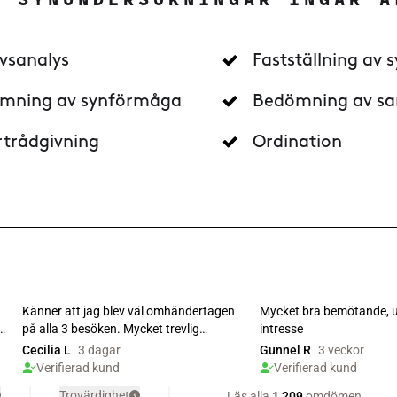
A SYNUNDERSÖKNINGAR INGÅR A
vsanalys
Fastställning av s
mning av synförmåga
Bedömning av s
rtrådgivning
Ordination