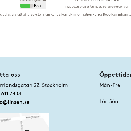
tta oss
Öppettide
rrlandsgatan 22, Stockholm
Mån-Fre
-611 78 01
Lör-Sön
fo@linsen.se