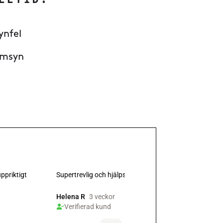
LLTID:
ynfel
amsyn