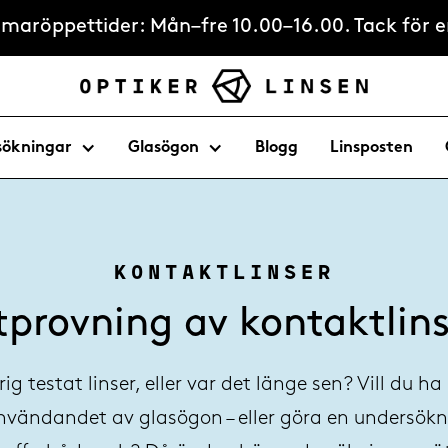
ommaröppettider: Mån–fre 10.00–16.00. Tack för er
sökningar
Glasögon
Blogg
Linsposten
KONTAKTLINSER
tprovning av kontaktlins
ig testat linser, eller var det länge sen? Vill du 
nvändandet av glasögon – eller göra en undersökn