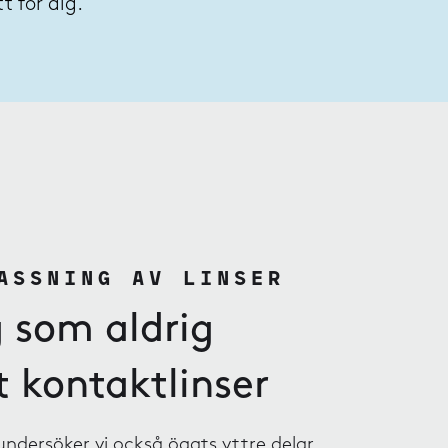
 för dig.
ASSNING AV LINSER
g som aldrig
 kontaktlinser
ndersöker vi också ögats yttre delar,